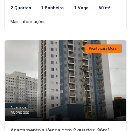
2 Quartos
1 Banheiro
1 Vaga
60 m²
Mais informações
Pronto para Morar
A partir de:
R$ 290.000
Apartamento à Venda com 2 quartos, 36m²