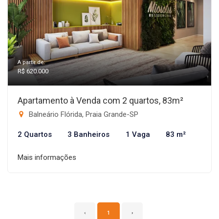
A partir de:
R$ 620.000
Apartamento à Venda com 2 quartos, 83m²
Balneário Flórida, Praia Grande-SP
2 Quartos
3 Banheiros
1 Vaga
83 m²
Mais informações
‹
1
›