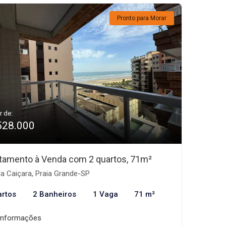
Pronto para Morar
r de:
528.000
tamento à Venda com 2 quartos, 71m²
la Caiçara, Praia Grande-SP
artos
2 Banheiros
1 Vaga
71 m²
informações