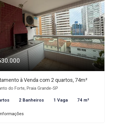
530.000
tamento à Venda com 2 quartos, 74m²
nto do Forte, Praia Grande-SP
artos
2 Banheiros
1 Vaga
74 m²
informações