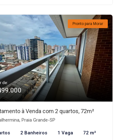
Pronto para Morar
r de:
499.000
tamento à Venda com 2 quartos, 72m²
ilhermina, Praia Grande-SP
artos
2 Banheiros
1 Vaga
72 m²