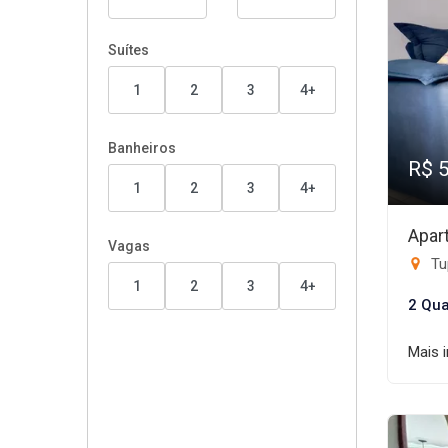
Suítes
1
2
3
4+
Banheiros
R$ 
1
2
3
4+
Apar
Vagas
Tup
1
2
3
4+
2 Qua
Mais 