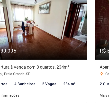
530.005
R$ 
rtura à Venda com 3 quartos, 234m²
Apar
i, Praia Grande-SP
Ca
rtos
4 Banheiros
2 Vagas
234 m²
2 Qu
informações
Mais 