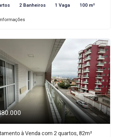
artos
2 Banheiros
1 Vaga
100 m²
informações
480.000
tamento à Venda com 2 quartos, 82m²