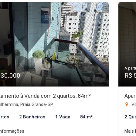
A parti
530.000
R$ 
tamento à Venda com 2 quartos, 84m²
Apar
lhermina, Praia Grande-SP
Vi
rtos
2 Banheiros
1 Vaga
84 m²
2 Qu
informações
Mais 