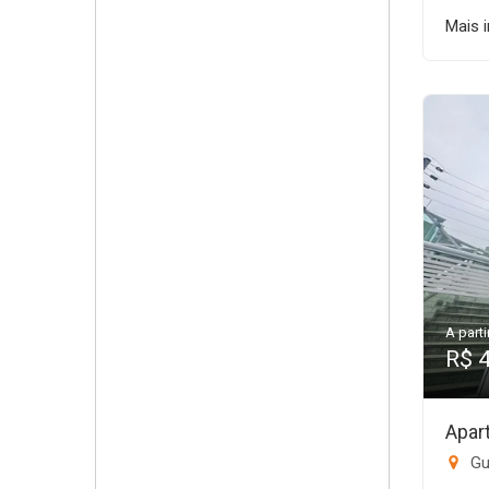
Mais 
A parti
R$ 
Apar
Gui