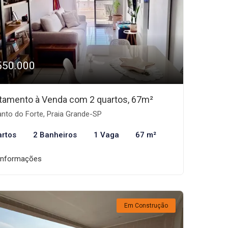
550.000
tamento à Venda com 2 quartos, 67m²
nto do Forte, Praia Grande-SP
artos
2 Banheiros
1 Vaga
67 m²
informações
Em Construção