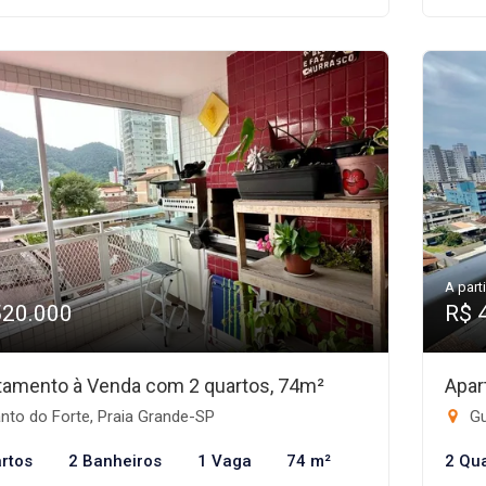
A parti
520.000
R$ 
tamento à Venda com 2 quartos, 74m²
Apar
nto do Forte, Praia Grande-SP
Gu
rtos
2 Banheiros
1 Vaga
74 m²
2 Qu