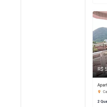
R$ 
Apar
Ca
2 Qua