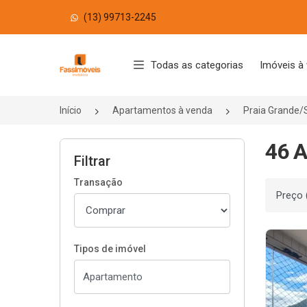
(13) 99713-2245
Página inicial
Todas as categorias
Imóveis à
Início
Apartamentos à venda
Praia Grande/
46 A
Filtrar
Transação
Ordenar
Tipos de imóvel