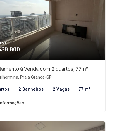
r de:
538.800
tamento à Venda com 2 quartos, 77m²
ilhermina, Praia Grande-SP
artos
2 Banheiros
2 Vagas
77 m²
informações