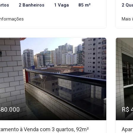
rtos
2 Banheiros
1 Vaga
85 m²
2 Qu
informações
Mais 
480.000
R$ 
tamento à Venda com 3 quartos, 92m²
Apar