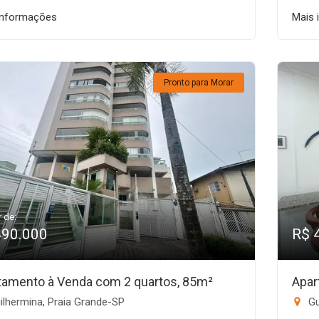
informações
Mais 
Pronto para Morar
r de:
490.000
R$ 
tamento à Venda com 2 quartos, 85m²
Apar
lhermina, Praia Grande-SP
Gu