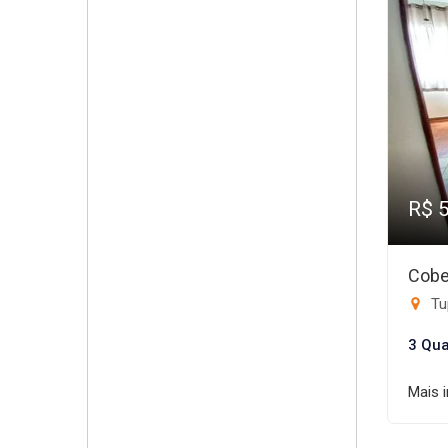
R$ 
Cobe
Tup
3 Qua
Mais 