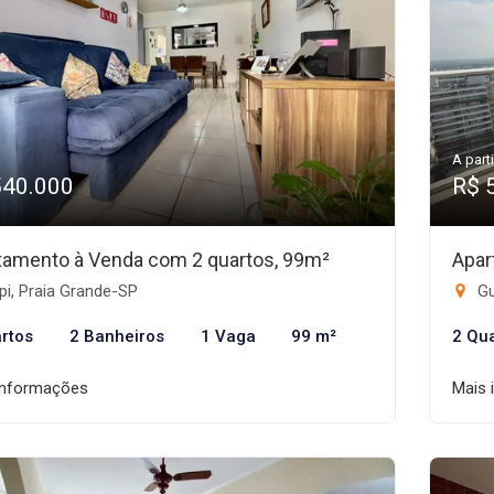
A parti
540.000
R$ 
tamento à Venda com 2 quartos, 99m²
Apar
i, Praia Grande-SP
Gu
rtos
2 Banheiros
1 Vaga
99 m²
2 Qu
informações
Mais 