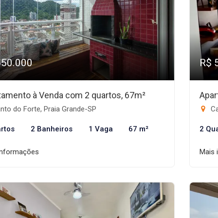
550.000
R$ 
tamento à Venda com 2 quartos, 67m²
Apar
nto do Forte, Praia Grande-SP
Ca
rtos
2 Banheiros
1 Vaga
67 m²
2 Qu
informações
Mais 