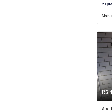
2 Qua
Mais 
R$ 
Apar