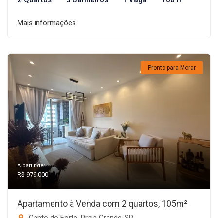
2 Quartos
3 Banheiros
1 Vaga
100 m²
Mais informações
Pronto para Morar
A partir de:
R$ 979.000
Apartamento à Venda com 2 quartos, 105m²
Canto do Forte, Praia Grande-SP