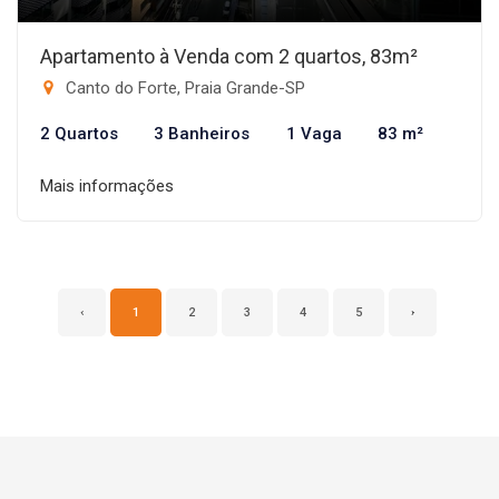
Apartamento à Venda com 2 quartos, 83m²
Canto do Forte, Praia Grande-SP
2 Quartos
3 Banheiros
1 Vaga
83 m²
Mais informações
‹
1
2
3
4
5
›