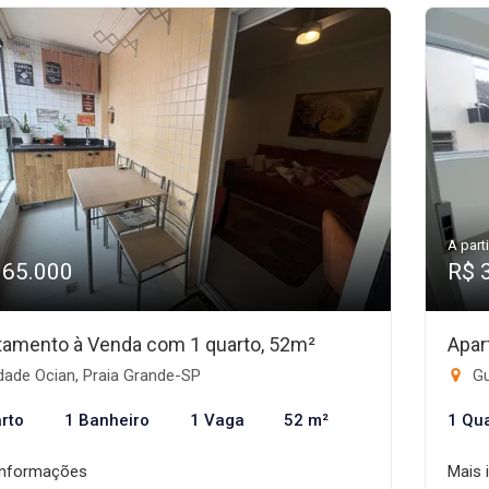
A parti
365.000
R$ 
tamento à Venda com 1 quarto, 52m²
Apar
dade Ocian, Praia Grande-SP
Gu
rto
1 Banheiro
1 Vaga
52 m²
1 Qu
informações
Mais 