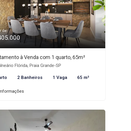
r de:
405.000
tamento à Venda com 1 quarto, 65m²
lneário Flórida, Praia Grande-SP
arto
2 Banheiros
1 Vaga
65 m²
informações