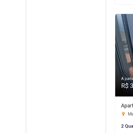
A parti
R$ 
Apar
Mi
2 Qua