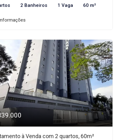
artos
2 Banheiros
1 Vaga
60 m²
informações
339.000
tamento à Venda com 2 quartos, 60m²