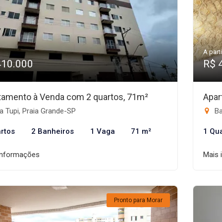
A parti
410.000
R$ 
tamento à Venda com 2 quartos, 71m²
Apar
a Tupi, Praia Grande-SP
Ba
rtos
2 Banheiros
1 Vaga
71 m²
1 Qu
informações
Mais 
Pronto para Morar