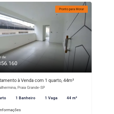
Pronto para Morar
r de:
356.160
tamento à Venda com 1 quarto, 44m²
ilhermina, Praia Grande-SP
arto
1 Banheiro
1 Vaga
44 m²
informações