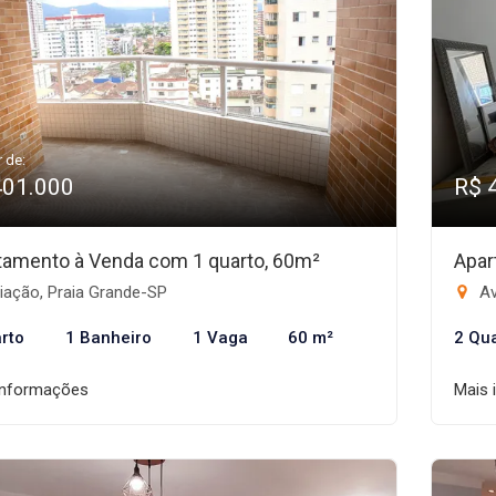
r de:
401.000
R$ 
tamento à Venda com 1 quarto, 60m²
Apar
iação, Praia Grande-SP
Av
rto
1 Banheiro
1 Vaga
60 m²
2 Qu
informações
Mais 