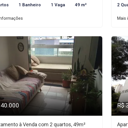
rtos
1 Banheiro
1 Vaga
49 m²
2 Qu
informações
Mais 
340.000
R$ 
tamento à Venda com 2 quartos, 49m²
Apar