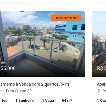
Pronto para Morar
r de:
355.000
R$ 
tamento à Venda com 2 quartos, 54m²
Apar
rim, Praia Grande-SP
Oc
rtos
1 Banheiro
1 Vaga
54 m²
1 Qu