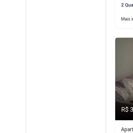
2 Qua
Mais 
R$ 
Apar