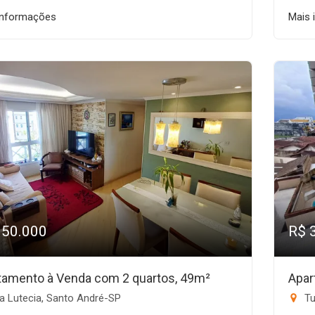
informações
Mais 
350.000
R$ 
tamento à Venda com 2 quartos, 49m²
Apar
a Lutecia, Santo André-SP
Tu