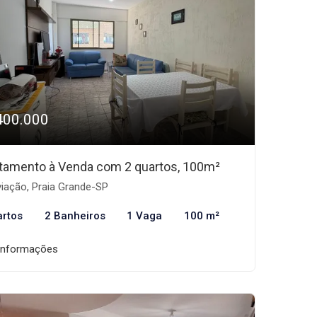
400.000
tamento à Venda com 2 quartos, 100m²
iação, Praia Grande-SP
artos
2 Banheiros
1 Vaga
100 m²
informações