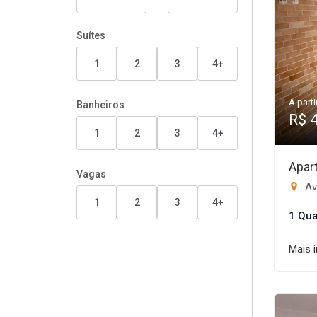
Suítes
1
2
3
4+
A parti
Banheiros
R$ 
1
2
3
4+
Apar
Vagas
Av
1
2
3
4+
1 Qua
Mais 