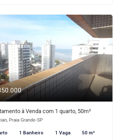
350.000
tamento à Venda com 1 quarto, 50m²
ian, Praia Grande-SP
arto
1 Banheiro
1 Vaga
50 m²