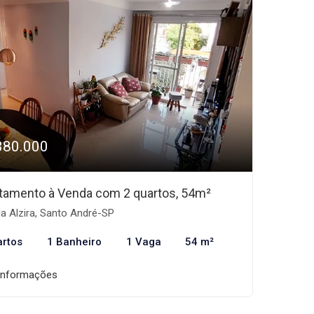
380.000
tamento à Venda com 2 quartos, 54m²
la Alzira, Santo André-SP
artos
1 Banheiro
1 Vaga
54 m²
informações