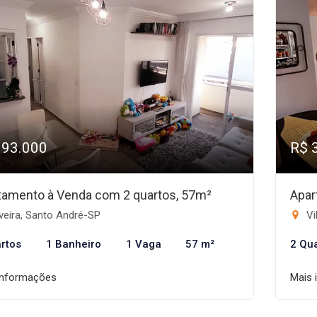
393.000
R$ 
tamento à Venda com 2 quartos, 57m²
Apar
veira, Santo André-SP
Vi
rtos
1 Banheiro
1 Vaga
57 m²
2 Qu
informações
Mais 