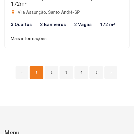
172m²
Vila Assunção, Santo André-SP
3 Quartos
3 Banheiros
2 Vagas
172 m²
Mais informações
‹
1
2
3
4
5
›
Menu